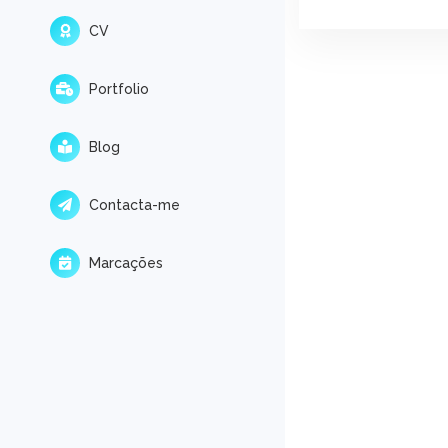
CV
Portfolio
Blog
Contacta-me
Marcações