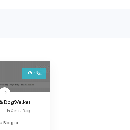
1835
 & DogWalker
In
O meu Blog
 Blogger.